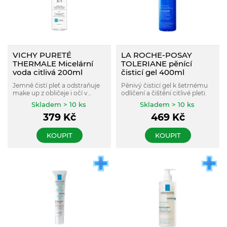
VICHY PURETÉ
LA ROCHE-POSAY
THERMALE Micelární
TOLERIANE pěnící
voda citlivá 200ml
čisticí gel 400ml
Jemně čistí pleť a odstraňuje
Pěnivý čisticí gel k šetrnému
make up z obličeje i očí v
odlíčení a čištění citlivé pleti.
jednom kroku. Je určena pro
Skladem > 10 ks
Skladem > 10 ks
citlivou pleť a oči, nevysušuje a
379
Kč
469
Kč
zanechává pleť jemnou a
hydratovanou.
KOUPIT
KOUPIT