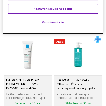
pokožku ve spreji 150
ml
Pomáhá zmírnit nepříjemný
Odstraňuje nečistoty a
ml
pach až po dobu 48 hodin a
nadměrné množství séba. Pleť
Nastavení souborů cookie
bojovat proti vlhkosti.
jemně zbavuje špíny a mazu.
Skladem > 10 ks
Skladem > 10 ks
Zmírňuje viditelnost černých
409
Kč
499
Kč
teček a kontroluje lesk pleti.
Zanechává pleť čistou a svěží,
Zamítnout vše
nevysušuje.
KOUPIT
KOUPIT
Akce
LA ROCHE-POSAY
LA ROCHE-POSAY
EFFACLAR H ISO-
Effaclar Čisticí
BIOME péče 40ml
mikropeelingový gel na
obličej i tělo 400 ml
La Roche‑Posay Effaclar H
Působí na přetrvávající
Iso‑Biome je ultrazklidňující
nedokonalosti pleti a produkci
hydratační péče, která
séba a zároveň poskytuje
Skladem > 10 ks
Skladem < 10 ks
pomáhá obnovit komfort pleti
maximální komfort pokožce