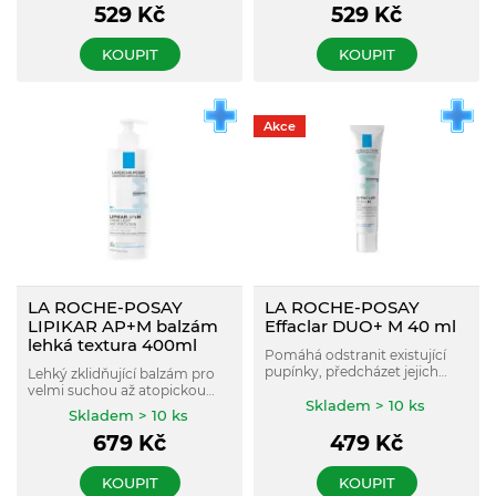
529
Kč
529
Kč
se sklonem k akné a
se sklonem k akné, a to i na
redukovat nedokonalosti
těle.
KOUPIT
KOUPIT
Akce
LA ROCHE-POSAY
LA ROCHE-POSAY
LIPIKAR AP+M balzám
Effaclar DUO+ M 40 ml
lehká textura 400ml
Pomáhá odstranit existující
pupínky, předcházet jejich
Lehký zklidňující balzám pro
opětovnému výskytu a
velmi suchou až atopickou
zamezit riziku vzniku stop po
Skladem > 10 ks
pokožku se sklonem k
Skladem > 10 ks
akné. Zlepšuje vzhled
podráždění a svědění. Vhodný
nedokonalostí pleti
679
Kč
479
Kč
pro obličej i tělo, pro děti i
(začervenání a texturu pleti).
dospělé.
KOUPIT
KOUPIT