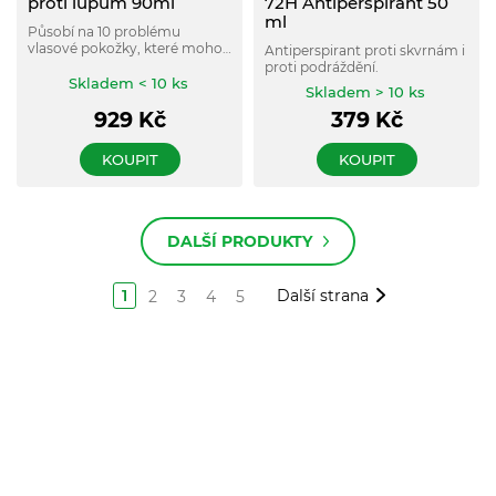
proti lupům 90ml
72H Antiperspirant 50
ml
Působí na 10 problému
vlasové pokožky, které mohou
Antiperspirant proti skvrnám i
souviset s lupy.
proti podráždění.
Skladem < 10 ks
Skladem > 10 ks
929
Kč
379
Kč
KOUPIT
KOUPIT
DALŠÍ PRODUKTY
1
Další strana
2
3
4
5