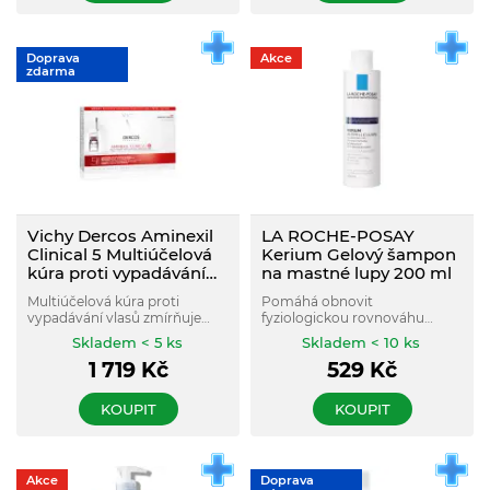
Doprava
Akce
zdarma
Vichy Dercos Aminexil
LA ROCHE-POSAY
Clinical 5 Multiúčelová
Kerium Gelový šampon
kúra proti vypadávání
na mastné lupy 200 ml
vlasů pro ženy 21 x 6 ml
Multiúčelová kúra proti
Pomáhá obnovit
vypadávání vlasů zmírňuje
fyziologickou rovnováhu
vypadávání vlasů, posiluje
pokožky hlavy, přispívá k
Skladem < 5 ks
Skladem < 10 ks
vlasovou pokožku, zmírňuje
odstranění mastných lupů.
1 719
Kč
529
Kč
mikronerovnováhu vlasové
pokožky.
KOUPIT
KOUPIT
Akce
Doprava