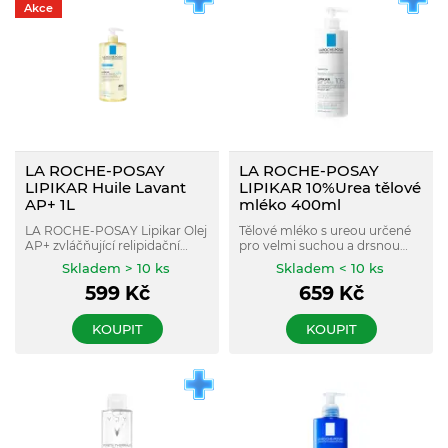
Akce
LA ROCHE-POSAY
LA ROCHE-POSAY
LIPIKAR Huile Lavant
LIPIKAR 10%Urea tělové
AP+ 1L
mléko 400ml
LA ROCHE-POSAY Lipikar Olej
Tělové mléko s ureou určené
AP+ zvláčňující relipidační
pro velmi suchou a drsnou
koupelový a sprchový olej na
pokožku, které pomáhá
Skladem > 10 ks
Skladem < 10 ks
podrážděnou pokožku
intenzivně hydratovat a
599
Kč
659
Kč
zjemnit její povrch.
KOUPIT
KOUPIT