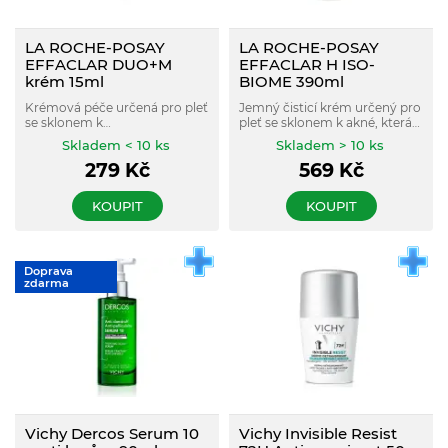
LA ROCHE-POSAY
LA ROCHE-POSAY
EFFACLAR DUO+M
EFFACLAR H ISO-
krém 15ml
BIOME 390ml
Krémová péče určená pro pleť
Jemný čisticí krém určený pro
se sklonem k
pleť se sklonem k akné, která
nedokonalostem, která
je oslabená a vysušená vlivem
Skladem < 10 ks
Skladem > 10 ks
pomáhá zlepšit vzhled
dermatologické léčby, šetrně
279
Kč
569
Kč
problematické pleti,
čistí, zklidňuje a pomáhá
redukovat viditelnost
obnovovat kožní komfort.
nedokonalostí a podpořit
KOUPIT
KOUPIT
rovnováhu kožního
mikrobiomu.
Doprava
zdarma
Vichy Dercos Serum 10
Vichy Invisible Resist