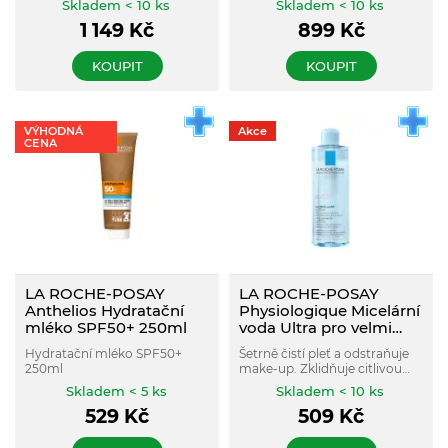
Skladem < 10 ks
Skladem < 10 ks
30 ml
redukovány známky stárnutí
akné. Zanechává pleť
1 149
Kč
899
Kč
vzniklé v důsledku slunečního
zjemněnou a čistou.
záření.
KOUPIT
KOUPIT
VÝHODNÁ
Akce
CENA
LA ROCHE-POSAY
LA ROCHE-POSAY
Anthelios Hydratační
Physiologique Micelární
mléko SPF50+ 250ml
voda Ultra pro velmi
citlivou až reaktivní pleť
Hydratační mléko SPF50+
Šetrně čistí pleť a odstraňuje
400 ml
250ml
make-up. Zklidňuje citlivou
pleť, zamezuje pnutí,
Skladem < 5 ks
Skladem < 10 ks
podráždění a začervenání
529
Kč
509
Kč
pleti. Dodává pleti pocit
svěžesti.