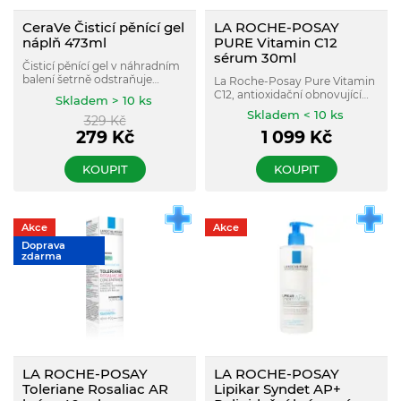
CeraVe Čisticí pěnící gel
LA ROCHE-POSAY
náplň 473ml
PURE Vitamin C12
sérum 30ml
Čisticí pěnící gel v náhradním
balení šetrně odstraňuje
La Roche-Posay Pure Vitamin
nečistoty, přebytečný maz i
C12, antioxidační obnovující
Skladem > 10 ks
make up. Přitom pomáhá
sérum proti vráskám. Vhodné
Skladem < 10 ks
zachovat přirozenou
329
Kč
pro citlivou pleť.
ochrannou bariéru pokožky a
279
Kč
1 099
Kč
podporuje její hydrataci.
KOUPIT
KOUPIT
Akce
Akce
Doprava
zdarma
LA ROCHE-POSAY
LA ROCHE-POSAY
Toleriane Rosaliac AR
Lipikar Syndet AP+