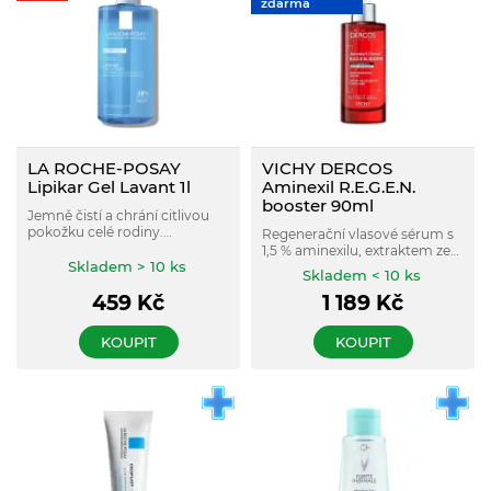
zdarma
LA ROCHE-POSAY
VICHY DERCOS
Lipikar Gel Lavant 1l
Aminexil R.E.G.E.N.
booster 90ml
Jemně čistí a chrání citlivou
pokožku celé rodiny.
Regenerační vlasové sérum s
Respektuje fyziologické pH
1,5 % aminexilu, extraktem ze
pokožky a nedráždí oči.
Skladem > 10 ks
zázvoru a niacinamidem
Skladem < 10 ks
Zmírňuje škodlivé účínky
pomáhá snižovat vypadávání
tvrdé vody.
459
Kč
1 189
Kč
vlasů a podporuje růst nových
vlasů.
KOUPIT
KOUPIT