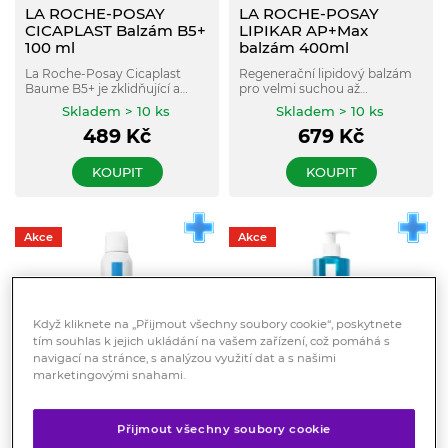
LA ROCHE-POSAY
LA ROCHE-POSAY
CICAPLAST Balzám B5+
LIPIKAR AP+Max
100 ml
balzám 400ml
La Roche-Posay Cicaplast
Regenerační lipidový balzám
Baume B5+ je zklidňující a
pro velmi suchou až
obnovující balzám pro citlivou
atopickou pokožku se
Skladem > 10 ks
Skladem > 10 ks
a podrážděnou pokožku.
sklonem ke svědění a
489
Kč
679
Kč
ekzémům. Pomáhá ulevit od
pocitů suchosti a kožního
diskomfortu. Vhodný pro
KOUPIT
KOUPIT
obličej i tělo, pro děti i dospělé
včetně novorozenců.
Akce
Akce
Když kliknete na „Přijmout všechny soubory cookie“, poskytnete
tím souhlas k jejich ukládání na vašem zařízení, což pomáhá s
navigací na stránce, s analýzou využití dat a s našimi
marketingovými snahami.
LA ROCHE-POSAY
LA ROCHE-POSAY
Fyziologický deodorant
Effaclar Čisticí pěnící gel
Přijmout všechny soubory cookie
Aerosol 48H pro citlivou
pro mastnou pleť 400