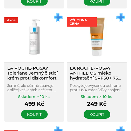
KOUPIT
KOUPIT
Akce
VÝHODNÁ
CENA
LA ROCHE-POSAY
LA ROCHE-POSAY
Toleriane Jemný čisticí
ANTHELIOS mléko
krém proti diskomfortu
hydratační SPF50+ 75
a vysušení pleti 400 ml
ml
Jemně, ale účinně zbavuje
Poskytuje zvýšenou ochranu
obličej veškerých nečistot.
proti UVA záření díky spojení
Chrání pleť před vysoušením a
filtračního systému Mexoplex
Skladem > 10 ks
Skladem > 10 ks
podrážděním. Pokožka je čistá
a Termální vody z La-Roche
499
Kč
249
Kč
a hydratovaná. S pocitem
Posay se zklidňujícím a
jemnosti.
antioxidačním účinkem.
KOUPIT
KOUPIT