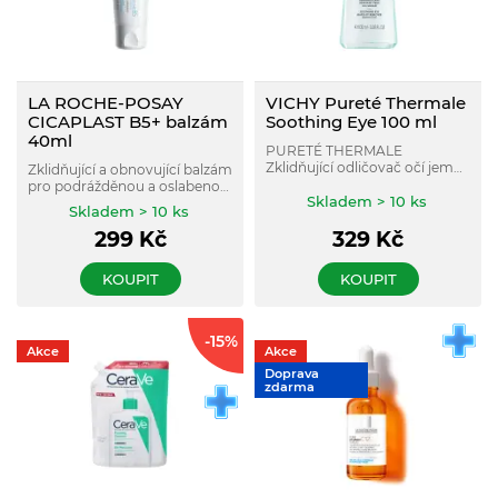
LA ROCHE-POSAY
VICHY Pureté Thermale
CICAPLAST B5+ balzám
Soothing Eye 100 ml
40ml
PURETÉ THERMALE
Zklidňující odličovač očí jemně
Zklidňující a obnovující balzám
odličuje oči a zklidňuje oční
pro podrážděnou a oslabenou
okolí. Je určen pro citlivé oči,
Skladem > 10 ks
pokožku celé rodiny.
Skladem > 10 ks
včetně nositelek kontaktních
čoček.
299
Kč
329
Kč
KOUPIT
KOUPIT
-15%
Akce
Akce
Doprava
zdarma