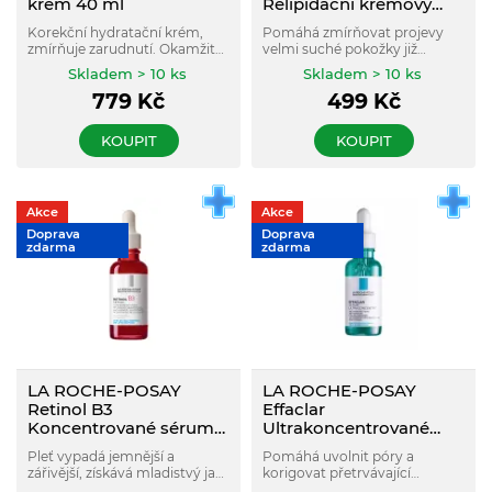
krém 40 ml
Relipidační krémový
sprchový gel 400 ml
Korekční hydratační krém,
Pomáhá zmírňovat projevy
zmírňuje zarudnutí. Okamžitý
velmi suché pokožky již
účinek. Na suchou a křehkou
během sprchování.
Skladem > 10 ks
Skladem > 10 ks
pleť.
779
Kč
499
Kč
KOUPIT
KOUPIT
Akce
Akce
Doprava
Doprava
zdarma
zdarma
LA ROCHE-POSAY
LA ROCHE-POSAY
Retinol B3
Effaclar
Koncentrované sérum
Ultrakoncentrované
proti vráskám s
sérum proti
Pleť vypadá jemnější a
Pomáhá uvolnit póry a
regeneračním a pleť
nedokonalostem pleti a
zářivější, získává mladistvý jas
korigovat přetrvávající
vyhlazujícím účinkem
stopám po akné 30 ml
a tonicitu. Trvale jsou
nedokonalosti a stopy po