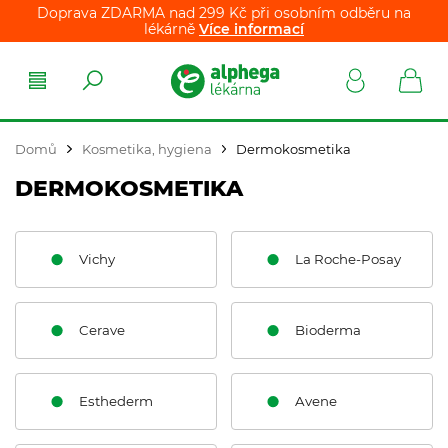
Doprava ZDARMA nad 299 Kč při osobním odběru na
lékárně
Více informací
Domů
Kosmetika, hygiena
Dermokosmetika
DERMOKOSMETIKA
Vichy
La Roche-Posay
Cerave
Bioderma
Esthederm
Avene